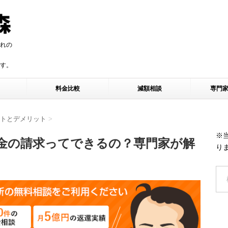
れの
す。
す。
料金比較
減額相談
専門
トとデメリット
>
※
金の請求ってできるの？専門家が解
り