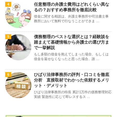
任意整理の弁護士費用はどれくらい異な
4
るの？おすすめ事務所を徹底比較
借金に関する相談は、弁護士事務所や司法書士事
務所において無料で行なうことができま ...
債務整理のベストな選択とは？経験談を
5
踏まえて基礎情報から弁護士の選び方ま
で一挙解説
もし多額の借金を抱えてしまった場合、もしくは
借金を返せなくなったと思った場合、誰 ...
ひばり法律事務所の評判・口コミを徹底
6
分析 直接取材でわかった依頼するメリ
ット・デメリット
ひばり法律事務所の特長 累計1万件の債務整理対応
実績 緊急性に応じて即レスするス ...