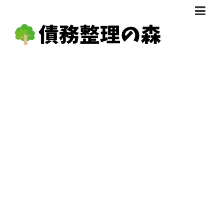
債務整理体験談
おすすめ
料金比較
任意整理料金比較
減額相談
自己破産・個人再生料金比較
専門家の選び方
過払い金料金比較
料金で選ぶ
運営会社情報
分割・後払い可で選ぶ
法律事務所の方へ
着手金無料で選ぶ
匿名借金相談
女性専門で選ぶ
24時間年中無休で選ぶ