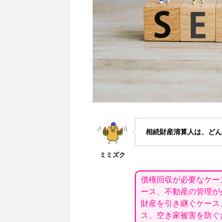
相続財産清算人は、どん
ミミズク
債権回収が必要なケー
ース、不動産の管理が
財産を引き継ぐケース
ス、空き家被害を防ぐ