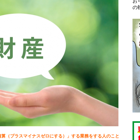
お
の
清算（プラスマイナスゼロにする）」する業務をする
人のこと