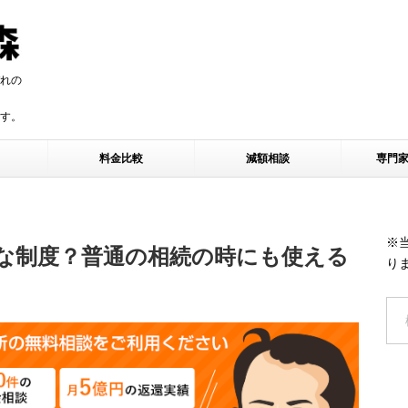
れの
す。
す。
料金比較
減額相談
専門
※
な制度？普通の相続の時にも使える
り