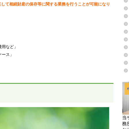
任して相続財産の保存等に関する業務を行うことが可能になり
費用など」
ケース」
当
務