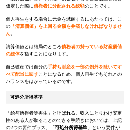
仮定した際に
債権者に分配される総額
のことです。
個人再生をする場合に元金を減額するにあたっては、こ
の
「清算価値」を上回る金額を弁済しなければなりませ
ん
。
清算価値とは結局のところ
債務者の持っている財産価値
の総体
を指すことになります。
自己破産では自分の
手持ち財産を一部の例外を除いてす
べて配当に回す
ことになるため、個人再生でもそれとの
バランスをはかっているのです。
可処分所得基準
「給与所得者等再生」と呼ばれる、収入にとりわけ安定
性のある人が取ることのできる手続きにおいては、上記
の2つの要件プラス、「
可処分所得基準
」という要件が