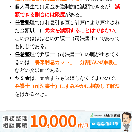
個人再生では元金を強制的に減額できるが、
減
額できる割合には限度
がある。
任意整理
では利息引き直し計算により算出され
た金額以上に
元金を減額することはできない
。
この点はほぼどの弁護士（司法書士）であって
も同じである。
任意整理
で弁護士（司法書士）の腕が生きてく
るのは
「将来利息カット」「分割払いの回数」
などの交渉面である。
ヤミ金
は、元金すらも返済しなくてよいので、
弁護士（司法書士）にすみやかに相談して解決
をはかるべき。
この記事を書いた人
最新の記事