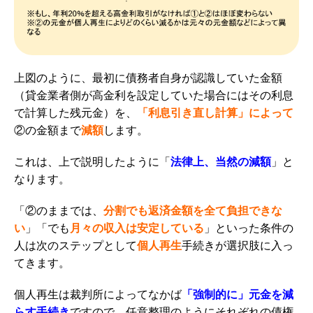
上図のように、最初に債務者自身が認識していた金額
（貸金業者側が高金利を設定していた場合にはその利息
で計算した残元金）を、
「利息引き直し計算」によって
②の金額まで
減額
します。
これは、上で説明したように「
法律上、当然の減額
」と
なります。
「②のままでは、
分割でも返済金額を全て負担できな
い
」「でも
月々の収入は安定している
」といった条件の
人は次のステップとして
個人再生
手続きが選択肢に入っ
てきます。
個人再生は裁判所によってなかば
「強制的に」元金を減
らす手続き
ですので、任意整理のようにそれぞれの債権