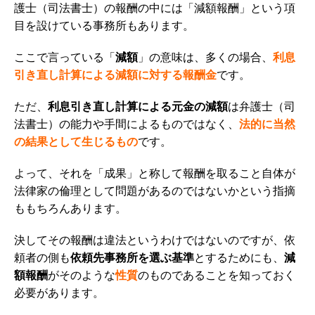
護士（司法書士）の報酬の中には「減額報酬」という項
目を設けている事務所もあります。
ここで言っている「
減額
」の意味は、多くの場合、
利息
引き直し計算による減額
に対する報酬金
です。
ただ、
利息引き直し計算による元金の減額
は弁護士（司
法書士）の能力や手間によるものではなく、
法的に当然
の結果として生じるもの
です。
よって、それを「成果」と称して報酬を取ること自体が
法律家の倫理として問題があるのではないかという指摘
ももちろんあります。
決してその報酬は違法というわけではないのですが、依
頼者の側も
依頼先事務所を選ぶ基準
とするためにも、
減
額報酬
がそのような
性質
のものであることを知っておく
必要があります。