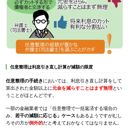
任意整理は利息引き直し計算が減額の限度
任意整理の手続き
においては、利息引き直し計算をして
算出された金額以上に
元金を減らすことはまず無理
とい
うことがほとんどです。
一部の金融業者では「任意整理で一括返済する場合の
み、
若干の減額に応じる」ケース
もあるようですがむし
ろその方が
例外的
だと考えておかなくてはなりません。