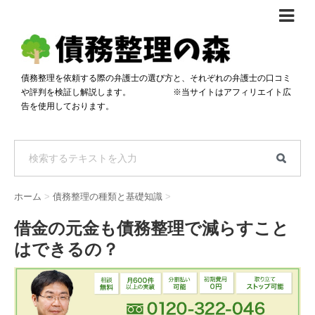
債務整理体験談
おすすめ
債務整理を依頼する際の弁護士の選び方と、それぞれの弁護士の口コミ
や評判を検証し解説します。 ※当サイトはアフィリエイト広
料金比較
告を使用しております。
任意整理料金比較
減額相談
自己破産・個人再生料金比較
専門家の選び方
過払い金料金比較
料金で選ぶ
運営会社情報
ホーム
>
債務整理の種類と基礎知識
>
分割・後払い可で選ぶ
法律事務所の方へ
借金の元金も債務整理で減らすこと
着手金無料で選ぶ
匿名借金相談
はできるの？
女性専門で選ぶ
24時間年中無休で選ぶ