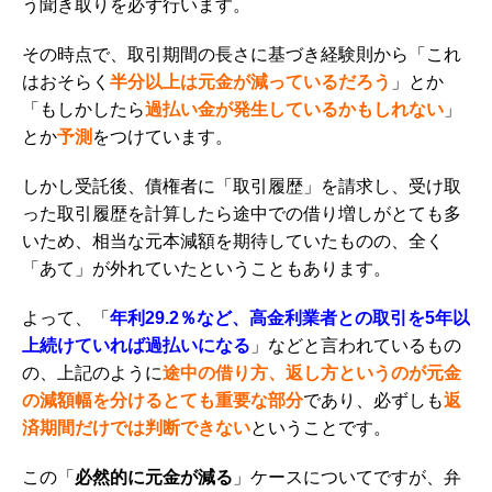
う聞き取りを必ず行います。
その時点で、取引期間の長さに基づき経験則から「これ
はおそらく
半分以上は元金が減っているだろう
」とか
「もしかしたら
過払い金が発生しているかもしれない
」
とか
予測
をつけています。
しかし受託後、債権者に「取引履歴」を請求し、受け取
った取引履歴を計算したら途中での借り増しがとても多
いため、相当な元本減額を期待していたものの、全く
「あて」が外れていたということもあります。
よって、「
年利29.2％など、高金利業者との取引を5年以
上続けていれば過払いになる
」などと言われているもの
の、上記のように
途中の借り方、返し方というのが元金
の減額幅を分けるとても重要な部分
であり、必ずしも
返
済期間だけでは判断できない
ということです。
この「
必然的に元金が減る
」ケースについてですが、弁