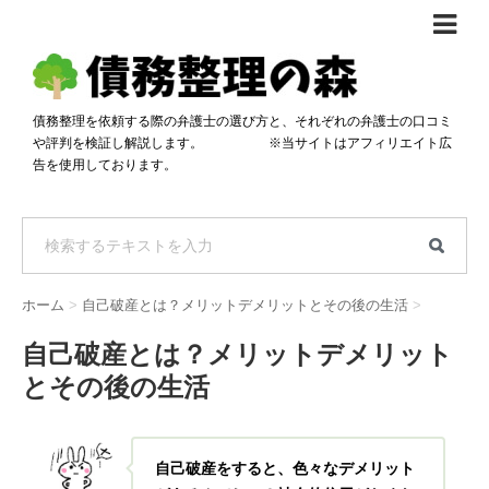
債務整理体験談
おすすめ
債務整理を依頼する際の弁護士の選び方と、それぞれの弁護士の口コミ
や評判を検証し解説します。 ※当サイトはアフィリエイト広
料金比較
告を使用しております。
任意整理料金比較
減額相談
自己破産・個人再生料金比較
専門家の選び方
過払い金料金比較
料金で選ぶ
運営会社情報
ホーム
>
自己破産とは？メリットデメリットとその後の生活
>
分割・後払い可で選ぶ
法律事務所の方へ
自己破産とは？メリットデメリット
着手金無料で選ぶ
匿名借金相談
とその後の生活
女性専門で選ぶ
24時間年中無休で選ぶ
自己破産をすると、色々なデメリット