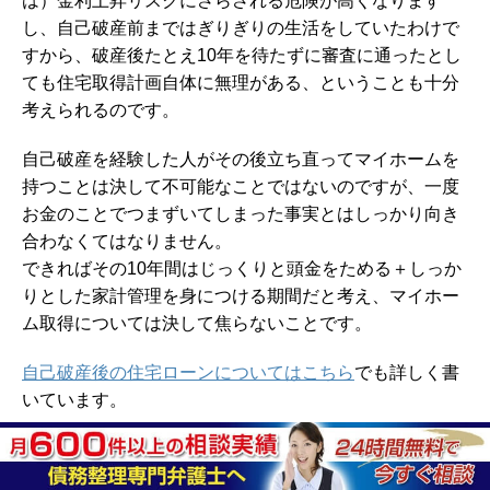
は）金利上昇リスクにさらされる危険が高くなります
し、自己破産前まではぎりぎりの生活をしていたわけで
すから、破産後たとえ10年を待たずに審査に通ったとし
ても住宅取得計画自体に無理がある、ということも十分
考えられるのです。
自己破産を経験した人がその後立ち直ってマイホームを
持つことは決して不可能なことではないのですが、一度
お金のことでつまずいてしまった事実とはしっかり向き
合わなくてはなりません。
できればその10年間はじっくりと頭金をためる＋しっか
りとした家計管理を身につける期間だと考え、マイホー
ム取得については決して焦らないことです。
自己破産後の住宅ローンについてはこちら
でも詳しく書
いています。
携帯電話（スマホ）の契約・分割購入