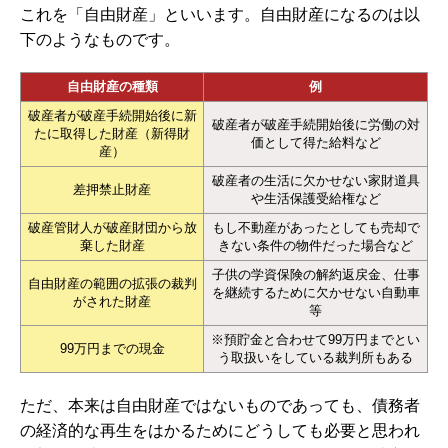
これを「自由財産」といいます。自由財産になるのは以
下のようなものです。
自由財産の種類
例
破産者が破産手続開始後に新
破産者が破産手続開始後に労働の対
たに取得した財産（新得財
価として得た給料など
産）
破産者の生活に欠かせない家財道具
差押禁止財産
や生活保護受給権など
破産管財人が破産財団から放
もし不動産があったとしても売却で
棄した財産
きない条件の物件だった場合など
子供の学資保険の解約返戻金、仕事
自由財産の範囲の拡張の裁判
を継続するために欠かせない自動車
がされた財産
等
※預貯金と合わせて99万円までとい
99万円までの現金
う取扱いをしている裁判所もある
ただ、本来は自由財産ではないものであっても、債務者
の経済的な再生をはかるためにどうしても必要と思われ