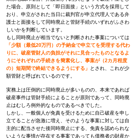
た場合、原則として「即日面接」という方式を採用して
おり、申立がされた当日に裁判官が申立代理人である弁
護士と面接をして同時廃止と管財手続のいずれがふさわ
しいかを判断しています。
もし同時廃止が相当でないと判断された事案については
「少額（最低20万円）の予納金で申立てを受理する代わ
りに、破産管財人の負担がそれに見合ったものとなるよ
うにそれぞれの手続きを簡素化し、事案が（2カ月程度
の）短期間で終結できるようにする」
とされ、これが少
額管財と呼ばれているのです。
実務上は圧倒的に同時廃止が多いものの、本来であれば
破産事件は管財手続によることが原則であって、同時廃
止はむしろ例外的なものであるべきでした。
しかし、一般個人が免責を受けるために自己破産を申し
立てることが急激に増え、そのような事案に対しては自
主的に配当させた後同時廃止にする、免責を認められな
いような事情が存在する事案であっても債務者の財産か